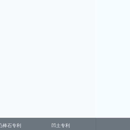
凸棒石专利
凹土专利