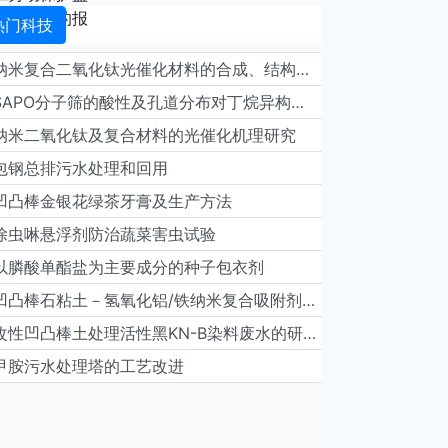
热门科技
纳米复合二氧化钛光催化材料的合成、结构与性能
SAPO分子筛的酸性及孔道分布对丁烷异构脱氢反应的影响
纳米二氧化钛及复合材料的光催化机理研究
包钢总排污水处理和回用
凹凸棒金银花绿茶牙膏及生产方法
除虫啉悬浮剂防治蔬菜害虫试验
以膦酸单酯盐为主要成分的种子包衣剂
凹凸棒石粘土－氢氧化铝/铁纳米复合吸附剂、其制备方法及应用
改性凹凸棒土处理活性黑KN-B染料废水的研究
甲胺污水处理塔的工艺改进