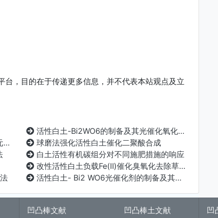
平台，目的在于传递更多信息，并不代表本站观点及立
活性白土-Bi2WO6的制备及其光催化氧化脱硫的研究
究
球磨法强化活性白土催化二聚酸合成
法
白土活性有机碳组分对不同施肥措施的响应
改性活性白土负载Fe(Ⅱ)催化臭氧化去除草酸的研究
法
活性白土- Bi2 WO6光催化剂的制备及其光催化降解含酚废水
凹凸棒文献
凹凸棒土文献
凹