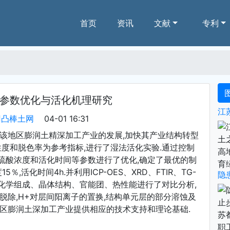
(current)
首页
资讯
文献
专利
参数优化与活化机理研究
凹凸棒土网
04-01 16:31
进该地区膨润土精深加工产业的发展,加快其产业结构转型
性度和脱色率为参考指标,进行了湿法活化实验.通过控制
硫酸浓度和活化时间等参数进行了优化,确定了最优的制
5％,活化时间4h.并利用ICP-OES、XRD、FTIR、TG-
化学组成、晶体结构、官能团、热性能进行了对比分析,
脱除,H+对层间阳离子的置换,结构单元层的部分溶蚀及
地区膨润土深加工产业提供相应的技术支持和理论基础.