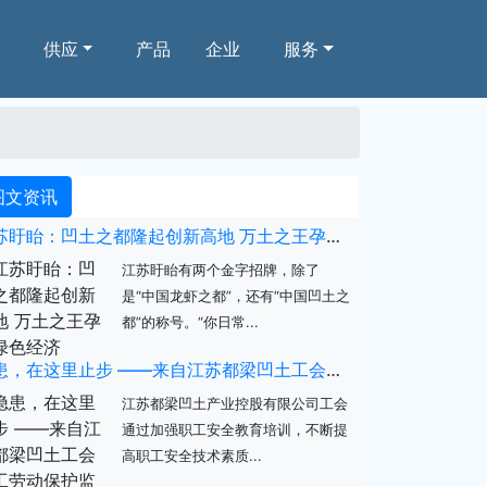
供应
产品
企业
服务
图文资讯
江苏盱眙：凹土之都隆起创新高地 万土之王孕育绿色经济
江苏盱眙有两个金字招牌，除了
是“中国龙虾之都”，还有“中国凹土之
都”的称号。“你日常...
隐患，在这里止步 ——来自江苏都梁凹土工会职工劳动保护监督检查培训的报道
江苏都梁凹土产业控股有限公司工会
通过加强职工安全教育培训，不断提
高职工安全技术素质...