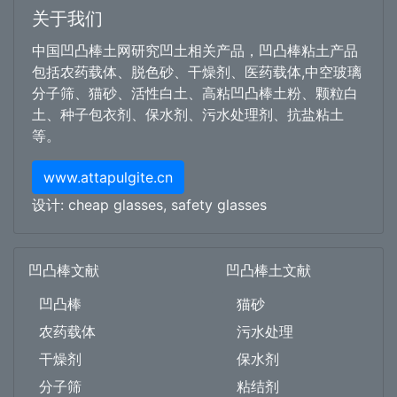
关于我们
中国凹凸棒土网研究凹土相关产品，凹凸棒粘土产品
包括农药载体、脱色砂、干燥剂、医药载体,中空玻璃
分子筛、猫砂、活性白土、高粘凹凸棒土粉、颗粒白
土、种子包衣剂、保水剂、污水处理剂、抗盐粘土
等。
www.attapulgite.cn
设计:
cheap glasses
,
safety glasses
凹凸棒文献
凹凸棒土文献
凹凸棒
猫砂
农药载体
污水处理
干燥剂
保水剂
分子筛
粘结剂