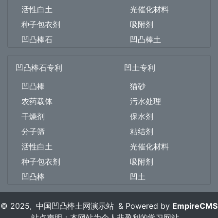
活性白土
光催化材料
种子包衣剂
吸附剂
凹凸棒石
凹凸棒土
凹凸棒石专利
凹土专利
凹凸棒
猫砂
农药载体
污水处理
干燥剂
保水剂
分子筛
粘结剂
活性白土
光催化材料
种子包衣剂
吸附剂
凹凸棒
凹土
© 2025,
中国凹凸棒土网演示站
&
Powered by
EmpireCMS
站点声明：本网站为个人非盈利的学习网站。