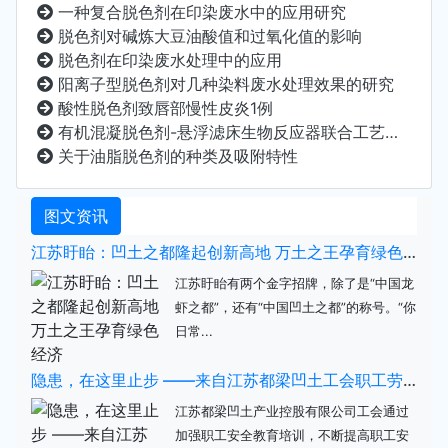
一种复合脱色剂在印染废水中的应用研究
脱色剂对碱炼大豆油酸值和过氧化值的影响
脱色剂在印染废水处理中的应用
阳离子型脱色剂对几种染料废水处理效果的研究
酸性脱色剂致唇部慢性皮炎1例
有机混凝脱色剂-悬浮滤床生物反应器联合工艺处理印染废水技术
关于油脂脱色剂的种类及吸附特性
图文资讯
江苏盱眙：凹土之都隆起创新高地 万土之王孕育绿色经济
江苏盱眙有两个金字招牌，除了是“中国龙
虾之都”，还有“中国凹土之都”的称号。“你
日常...
隐患，在这里止步 ——来自江苏都梁凹土工会职工劳动保护监督检查培训的报道
江苏都梁凹土产业控股有限公司工会通过
加强职工安全教育培训，不断提高职工安