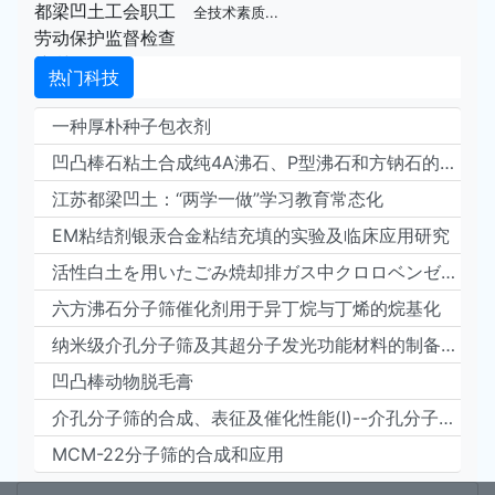
全技术素质...
热门科技
一种厚朴种子包衣剂
凹凸棒石粘土合成纯4A沸石、P型沸石和方钠石的方法
江苏都梁凹土：“两学一做”学习教育常态化
EM粘结剂银汞合金粘结充填的实验及临床应用研究
活性白土を用いたごみ焼却排ガス中クロロベンゼンの脱塩素効果に関する研究
六方沸石分子筛催化剂用于异丁烷与丁烯的烷基化
纳米级介孔分子筛及其超分子发光功能材料的制备与表征
凹凸棒动物脱毛膏
介孔分子筛的合成、表征及催化性能(Ⅰ)--介孔分子筛的合成
MCM-22分子筛的合成和应用