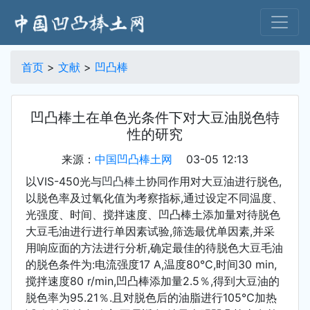
首页
>
文献
>
凹凸棒
凹凸棒土在单色光条件下对大豆油脱色特
性的研究
来源：
中国凹凸棒土网
03-05 12:13
以VIS-450光与
凹凸棒土
协同作用对大豆油进行脱色,
以脱色率及过氧化值为考察指标,通过设定不同温度、
光强度、时间、搅拌速度、凹凸棒土添加量对待脱色
大豆毛油进行进行单因素试验,筛选最优单因素,并采
用响应面的方法进行分析,确定最佳的待脱色大豆毛油
的脱色条件为:电流强度17 A,温度80℃,时间30 min,
搅拌速度80 r/min,凹凸棒添加量2.5％,得到大豆油的
脱色率为95.21％.且对脱色后的油脂进行105℃加热