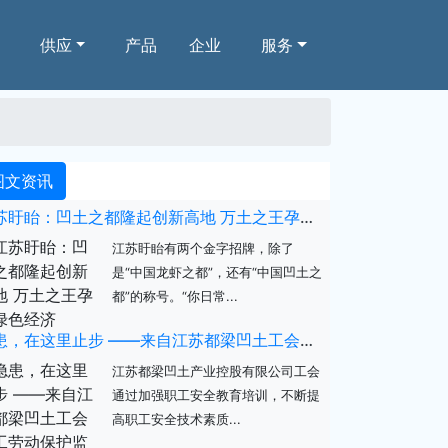
供应
产品
企业
服务
图文资讯
江苏盱眙：凹土之都隆起创新高地 万土之王孕育绿色经济
江苏盱眙有两个金字招牌，除了
是“中国龙虾之都”，还有“中国凹土之
都”的称号。“你日常...
隐患，在这里止步 ——来自江苏都梁凹土工会职工劳动保护监督检查培训的报道
江苏都梁凹土产业控股有限公司工会
通过加强职工安全教育培训，不断提
高职工安全技术素质...