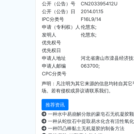
公开（公告）号­
CN203395412U
公开（公告）日
2014.01.15
IPC分类号
F16L9/14
申请（专利权）人
伦慧东;
发明人
伦慧东;
优先权号
优先权日
申请人地址
河北省唐山市滦县经济技
申请人邮编
063700;
CPC分类号
声明：凡注明为其它来源的信息均转自其它
场。若有侵权或异议请联系我们。
推荐资讯
一种水中易崩解分散的蒙皂石无机凝胶颗粒及其制备方法
一种从蛇纹石中提取易水化含有活性氧化镁的无机凝胶材料的方法
一种凹凸棒黏土无机凝胶的制备方法