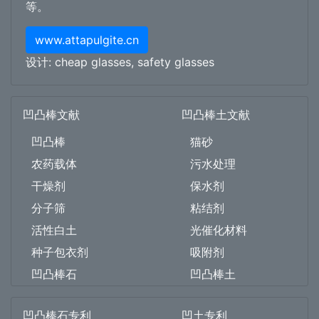
等。
www.attapulgite.cn
设计:
cheap glasses
,
safety glasses
凹凸棒文献
凹凸棒土文献
凹凸棒
猫砂
农药载体
污水处理
干燥剂
保水剂
分子筛
粘结剂
活性白土
光催化材料
种子包衣剂
吸附剂
凹凸棒石
凹凸棒土
凹凸棒石专利
凹土专利