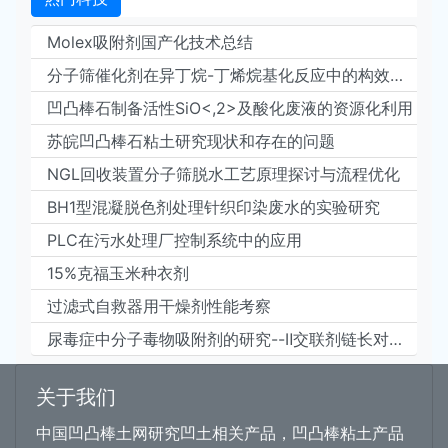
Molex吸附剂国产化技术总结
分子筛催化剂在异丁烷-丁烯烷基化反应中的构效关系研究进展
凹凸棒石制备活性SiO<,2>及酸化废液的资源化利用
苏皖凹凸棒石粘土研究现状和存在的问题
NGL回收装置分子筛脱水工艺原理探讨与流程优化
BH1型混凝脱色剂处理针织印染废水的实验研究
PLC在污水处理厂控制系统中的应用
15%克福玉米种衣剂
过滤式自救器用干燥剂性能考察
尿毒症中分子毒物吸附剂的研究--Ⅱ交联剂链长对壳聚糖树脂吸附性能的影响
关于我们
中国凹凸棒土网研究凹土相关产品，凹凸棒粘土产品