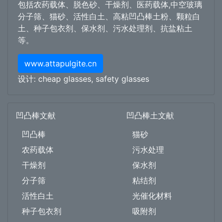
包括农药载体、脱色砂、干燥剂、医药载体,中空玻璃
分子筛、猫砂、活性白土、高粘凹凸棒土粉、颗粒白
土、种子包衣剂、保水剂、污水处理剂、抗盐粘土
等。
www.attapulgite.cn
设计:
cheap glasses
,
safety glasses
凹凸棒文献
凹凸棒土文献
凹凸棒
猫砂
农药载体
污水处理
干燥剂
保水剂
分子筛
粘结剂
活性白土
光催化材料
种子包衣剂
吸附剂