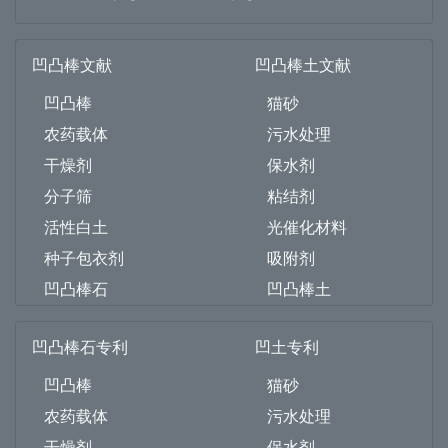
凹凸棒文献
凹凸棒土文献
凹凸棒
猫砂
农药载体
污水处理
干燥剂
保水剂
分子筛
粘结剂
活性白土
光催化材料
种子包衣剂
吸附剂
凹凸棒石
凹凸棒土
凹凸棒石专利
凹土专利
凹凸棒
猫砂
农药载体
污水处理
干燥剂
保水剂