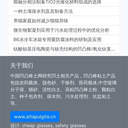
熔融分相法制备TiO2光催化材料组成的选择
一种土壤保水剂及其制备方法
养猫家庭如何减少猫猫异味
微生物絮凝剂应用于污水处理过程中的优化分析
B6冰冷车冰箱专用重防腐涂料的研制及应用
钛酸钡基压电陶瓷与核壳结构的凹凸棒/氧化钛复合材料的制备及物性研究
关于我们
中国凹凸棒土网研究凹土相关产品，凹凸棒粘土产品
包括农药载体、脱色砂、干燥剂、医药载体,中空玻璃
分子筛、猫砂、活性白土、高粘凹凸棒土粉、颗粒白
土、种子包衣剂、保水剂、污水处理剂、抗盐粘土
等。
www.attapulgite.cn
设计:
cheap glasses
,
safety glasses