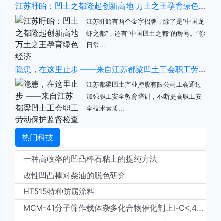
江苏盱眙：凹土之都隆起创新高地 万土之王孕育绿色经济
江苏盱眙有两个金字招牌，除了是“中国龙
虾之都”，还有“中国凹土之都”的称号。“你
日常...
隐患，在这里止步 ——来自江苏都梁凹土工会职工劳动保护监督检查培训的报道
江苏都梁凹土产业控股有限公司工会通过
加强职工安全教育培训，不断提高职工安
全技术素质...
热门科技
一种高收率的凹凸棒石粘土的提纯方法
改性凹凸棒对柴油的脱色研究
HT515特种防腐涂料
MCM-41分子筛作载体杂多化合物催化剂上i-C<,4>的选择氧化